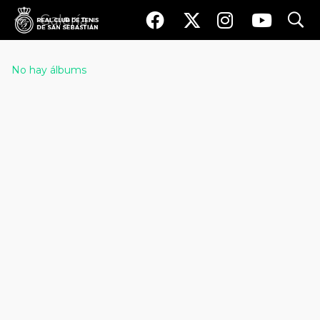
search
Galería
No hay álbums