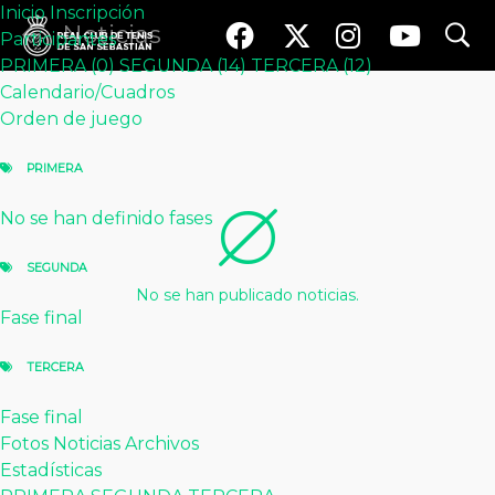
Inicio
Inscripción
search
search
Noticias
Participantes
PRIMERA (0)
SEGUNDA (14)
TERCERA (12)
Inicio
Inscripción
Participantes
Calendario/Cuadros
PRIMERA (0)
SEGUNDA (14)
TERCERA (12)
Orden de juego
Calendario / Cuadros
Orden de juego
PRIMERA
PRIMERA
No se han definido fases
SEGUNDA
No se han definido fases
Fase final
TERCERA
SEGUNDA
Fase final
No se han publicado noticias.
Fotos
Noticias
Archivos
Estadísticas
Fase final
PRIMERA
SEGUNDA
TERCERA
TERCERA
Noticias
Fase final
Información y novedades del
Fotos
Noticias
Archivos
torneo.
Estadísticas