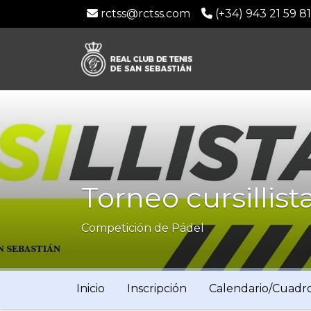
rctss@rctss.com
(+34) 943 21 59 8
Torneo cursilli
Competición de Pádel
Inicio
Inscripción
Calendario/Cuadr