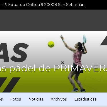
1 - P.ºEduardo Chillida 9 20008 San Sebastián
stas pádel de PRIMAVE
os
Fotos
Noticias
Archivos
Estadísticas