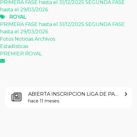
PRIMERA FASE hasta el 31/12/2025
SEGUNDA FASE
PRIMERA FASE hasta el 31/12/2025
hasta el 29/03/2026
SEGUNDA FASE hasta el 29/03/2026
ROYAL
Fotos
Noticias
Archivos
Estadísticas
PRIMERA FASE hasta el 31/12/2025
SEGUNDA FASE
PREMIER
ROYAL
hasta el 29/03/2026
Fotos
Noticias
Archivos
Noticias
Estadísticas
PREMIER
ROYAL
Información y novedades del
torneo.
Últimas noticias
ABIERTA INSCRIPCION LIGA DE PADEL 2.025/2.026
hace 11 meses
Más leidas