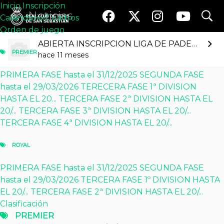
Inicio
Inscripción
search
search
Noticias
Calendario/Cuadros
Orden de juego
Inicio
Inscripción
Calendario / Cuadros
Orden de juego
ABIERTA INSCRIPCION LIGA DE PADEL 2.025/2.026
PREMIER
PREMIER
hace 11 meses
PRIMERA FASE hasta el 31/12/2025
PRIMERA FASE hasta el 31/12/2025
SEGUNDA FASE
SEGUNDA FASE hasta el 29/03/2026
TERECERA FASE 1ª DIVISION HASTA EL 20/06/2026
hasta el 29/03/2026
TERECERA FASE 1ª DIVISION
TERCERA FASE 2ª DIVISION HASTA EL 20/06/2026
HASTA EL 20...
TERCERA FASE 2ª DIVISION HASTA EL
TERCERA FASE 3ª DIVISION HASTA EL 20/06/2016
20/...
TERCERA FASE 3ª DIVISION HASTA EL 20/...
TERCERA FASE 4ª DIVISION HASTA EL 20/06/2026
TERCERA FASE 4ª DIVISION HASTA EL 20/...
ROYAL
PRIMERA FASE hasta el 31/12/2025
ROYAL
SEGUNDA FASE hasta el 29/03/2026
TERCERA FASE 1º DIVISION HASTA EL 20/06/2026
PRIMERA FASE hasta el 31/12/2025
SEGUNDA FASE
TERCERA FASE 2ª DIVISION HASTA EL 20/06/2026
hasta el 29/03/2026
TERCERA FASE 1º DIVISION HASTA
Clasificación
PREMIER
EL 20/...
TERCERA FASE 2ª DIVISION HASTA EL 20/...
PRIMERA FASE hasta el 31/12/2025
Clasificación
SEGUNDA FASE hasta el 29/03/2026
PREMIER
ROYAL