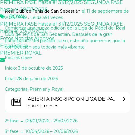
PRIMERA FASE hasta el 31/12/2025
SEGUNDA FASE
PRIMERA FASE hasta el 31/12/2025
hasta el 29/03/2026
Real Club de Tenis de San Sebastián
el 11 de septiembre de
SEGUNDA FASE hasta el 29/03/2026
ROYAL
2025 17:49
.
Leida 591 veces
Fotos
Noticias
Archivos
Estadísticas
PRIMERA FASE hasta el 31/12/2025
SEGUNDA FASE
PREMIER
ROYAL
Comienza una nueva edición de la Liga de Pádel del Real
hasta el 29/03/2026
Club de Tenis de San Sebastián. Después de la gran
Fotos
Noticias
Archivos
participación del pasado curso, este año queremos que la
Noticias
Estadísticas
competición sea todavía más vibrante.
PREMIER
ROYAL
Información y novedades del
Fechas clave
torneo.
Inicio: 3 de octubre de 2025
Volver
Final: 28 de junio de 2026
Últimas noticias
Categorías: Premier y Royal
ABIERTA INSCRIPCION LIGA DE PADEL 2.025/2.026
Calendario de fases
hace 11 meses
1ª fase → 03/10/2025 – 21/12/2025
2ª fase → 09/01/2026 – 29/03/2026
3ª fase → 10/04/2026 – 20/06/2026